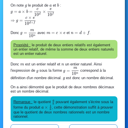
g
a
b
On note
le produit de
et
:
g
a
b
c
e
g = a
=
×
=
×
g
a
b
1
0
1
0
d
f
\times b
×
c
e
\Rightarrow
⇒
=
=
g
+
1
0
g =
d
f
\dfrac{c}
\dfrac{c
m
{10^d}
g=\dfrac{m}
m = c
n =
=
=
×
=
+
Donc
avec
et
.
g
m
c
e
n
d
f
\times e}
1
0
n
\times
{10^n}
\times
d+f
{10^{d+f}}
\dfrac{e}
e
Propriété :
le produit de deux entiers relatifs est également
{10^f}
un entier relatif, de même la somme de deux entiers naturels
est un entier naturel.
m
n
Donc
est un entier relatif et
un entier naturel. Ainsi
m
n
m
g
g=\dfrac{m}
=
l'expression de
sous la forme
correspond à la
g
g
1
0
n
{10^n}
g
définition d'un nombre décimal.
est donc un nombre décimal.
g
On a ainsi démontré que le produit de deux nombres décimaux
est un nombre décimal.
a
\frac{a}
Remarque :
le quotient
pouvant également s'écrire sous la
b
1
{b}
a \times
×
forme du produit
, cette démonstration suffit à prouver
a
b
\frac{1}
que le quotient de deux nombres rationnels est un nombre
rationnel.
{b}