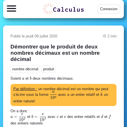
Connexion
Publié le jeudi 09 juillet 2020
2 min
Démontrer que le produit de deux
nombres décimaux est un nombre
décimal
nombre décimal
produit
a
b
Soient
et
deux nombres décimaux.
a
b
Par définition :
un nombre décimal est un nombre qui peut
a
\dfrac{a}
a
k
s'écrire sous la forme
avec
un entier relatif et
un
a
k
1
0
p
{10^p}
entier naturel.
On a donc :
c
e
a =
b =
c
e
d
f
=
=
et
avec
et
des entier relatifs et
et
a
b
c
e
d
f
1
0
1
0
d
f
\dfrac{c}
\dfrac{e}
des entiers naturels.
{10^d}
{10^f}