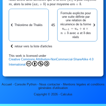
i
\times
+ ... +
{n_1 + n_2 +
(ax_i+b)
(
+
)
am+b
+
, alors la série
a pour moyenne
.
m
a
x
b
a
m
b
i
(ax_i+b)}
n_ix_i)
... + n_i} + b
{n_1 +
+ b
= a \times m
Formule explicite pour
n_2 + ...
\times
+ b
une suite définie par
+ n_i}
(n_1 +
une relation de
u_{n+1}
récurrence de la forme
n_2 +
45
Théorème de Thalès
=
+
×
\time
... +
u
u
a
+
1
n
n
+
a
b
n_i)}
avec
et
des
n
b
a
b
réels
{n_1 +
n_2 +
... +
retour vers la liste d'articles
n_i}
This work is licensed under
Creative Commons Attribution-NonCommercial-ShareAlike 4.0
International
Accueil
-
Console Python
-
Nous contacter
-
Mentions légales et conditions
générales d'utilisation
Copyright © 2026 - Calculus