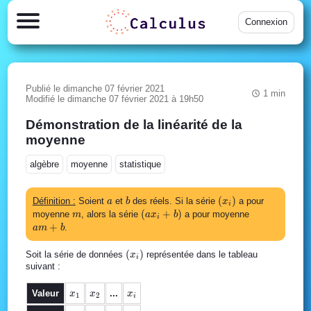
Connexion
Publié le dimanche 07 février 2021
1 min
Modifié le dimanche 07 février 2021 à 19h50
Démonstration de la linéarité de la
moyenne
algèbre
moyenne
statistique
a
b
(x_i)
(
)
Définition :
Soient
et
des réels. Si la série
a pour
a
b
x
i
m
(ax_i+b)
(
+
)
am+b
moyenne
, alors la série
a pour moyenne
m
a
x
b
i
+
.
a
m
b
(x_i)
(
)
Soit la série de données
représentée dans le tableau
x
i
suivant :
x_1
x_2
x_i
Valeur
...
x
x
x
1
2
i