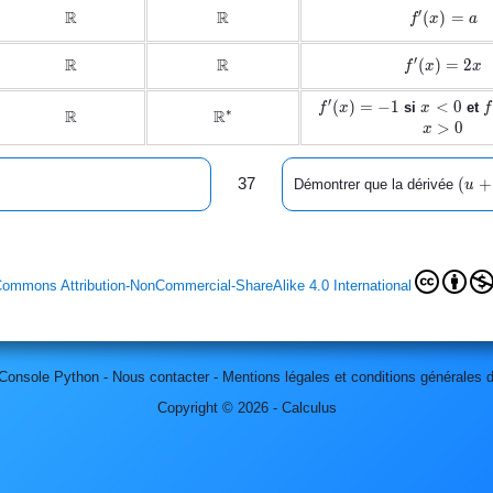
R
R
′
\mathbb{R}
\mathbb{R}
f'(x)
(
)
=
f
x
a
= a
R
R
′
\mathbb{R}
\mathbb{R}
f'(x)
(
)
=
2
f
x
x
=
2x
′
|x|
f'(x)=-1
(
)
=
−
1
x
<
0
f
si
et
f
x
x
f
R
R
∗
\mathbb{R}
\mathbb{R^*}
<
>
0
x
0
(u+v
(
+
37
Démontrer que la dérivée
u
Commons Attribution-NonCommercial-ShareAlike 4.0 International
Console Python
-
Nous contacter
-
Mentions légales et conditions générales d'
Copyright © 2026 - Calculus