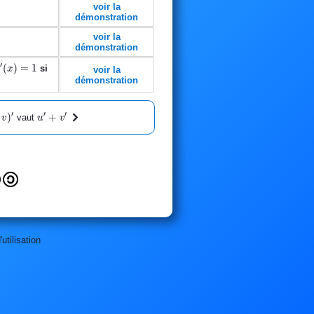
voir la
démonstration
voir la
démonstration
′
'(x)=1
(
)
=
1
x>0
si
x
voir la
démonstration
′
′
′
)'
)
u'
+
vaut
v
u
v
+
v'
utilisation