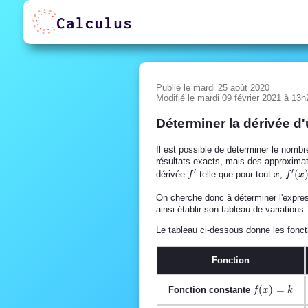
Publié le mardi 25 août 2020
Modifié le mardi 09 février 2021 à 13h
Déterminer la dérivée d
Il est possible de déterminer le nomb
résultats exacts, mais des approximat
′
′
f'
x
f'(x)
(
dérivée
telle que pour tout
,
f
x
f
x
On cherche donc à déterminer l'expre
ainsi établir son tableau de variations.
Le tableau ci-dessous donne les foncti
Fonction
f(x)=k
(
)
=
Fonction constante
f
x
k