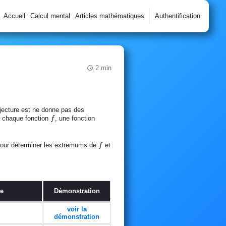
Accueil
Calcul mental
Articles mathématiques
Authentification
2 min
njecture est ne donne pas des
f
r chaque fonction
, une fonction
f
f
e pour déterminer les extremums de
et
f
ée
Démonstration
voir la
démonstration