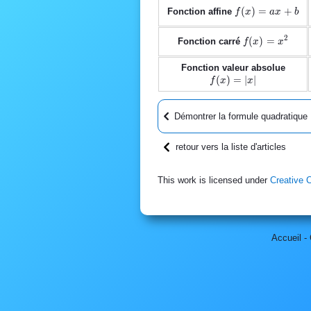
f(x)=ax+b
(
)
=
+
Fonction affine
f
x
a
x
b
2
f(x)=x^2
(
)
=
Fonction carré
f
x
x
f(x)=
Fonction valeur absolue
(
)
=
∣
∣
f
x
x
Démontrer la formule quadratique
retour vers la liste d'articles
This work is licensed under
Creative 
Accueil
-