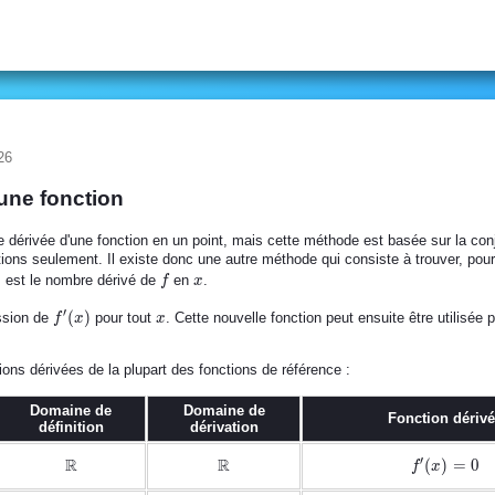
26
'une fonction
re dérivée d'une fonction en un point, mais cette méthode est basée sur la co
ions seulement. Il existe donc une autre méthode qui consiste à trouver, pou
)
f
x
est le nombre dérivé de
en
.
f
x
′
f'(x)
(
)
x
ssion de
pour tout
. Cette nouvelle fonction peut ensuite être utilisé
f
x
x
ons dérivées de la plupart des fonctions de référence :
Domaine de
Domaine de
Fonction dériv
définition
dérivation
R
R
′
\mathbb{R}
\mathbb{R}
f'(x)
(
)
=
0
f
x
= 0