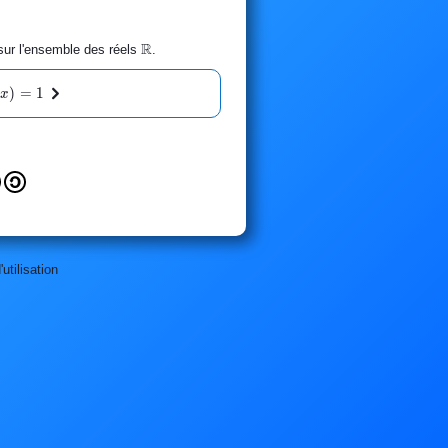
R
\mathbb{R}
 sur l'ensemble des réels
.
^2(x)=1
(
)
=
1
x
utilisation