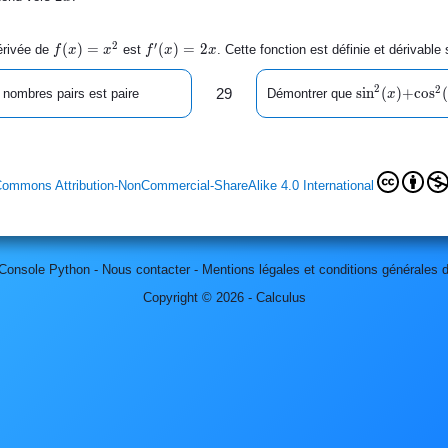
2
′
f(x)
(
)
=
f'(x)
(
)
=
2
érivée de
est
. Cette fonction est définie et dérivable
f
x
x
f
x
x
=x^2
=2x
2
2
\sin^2(x)+
s
i
n
(
)
+
\cos
c
o
s
29
nombres pairs est paire
Démontrer que
x
Commons Attribution-NonCommercial-ShareAlike 4.0 International
Console Python
-
Nous contacter
-
Mentions légales et conditions générales d'
Copyright © 2026 - Calculus