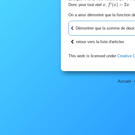
\to 0} 2x+h =
h^2}{h}
′
x
f'(x)
(
)
=
2
Donc pour tout réel
,
.
x
f
x
x
2x
=2x
On a ainsi démontré que la fonction d
Démontrer que la somme de deux 
retour vers la liste d'articles
This work is licensed under
Creative 
Accueil
-