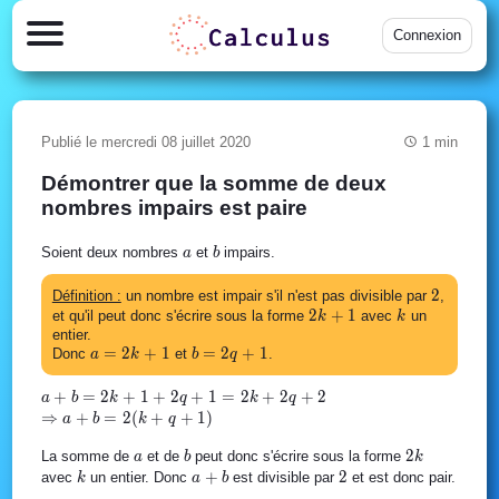
Connexion
Publié le mercredi 08 juillet 2020
1 min
Démontrer que la somme de deux
nombres impairs est paire
a
b
Soient deux nombres
et
impairs.
a
b
2
2
Définition :
un nombre est impair s'il n'est pas divisible par
,
2k+1
2
+
1
k
et qu'il peut donc s'écrire sous la forme
avec
un
k
k
entier.
a=2k+1
=
2
+
1
b=2q+1
=
2
+
1
Donc
et
.
a
k
b
q
a+b = 2k
+
=
2
+
1
+
2
+
1
=
2
+
2
+
2
a
b
k
q
k
q
+1
\Rightarrow
⇒
+
=
2
(
+
+
1
)
a
b
k
q
+2q+1 =
a+b=2(k+q+1)
a
b
2k
2
2k+2q+2
La somme de
et de
peut donc s'écrire sous la forme
a
b
k
k
a+b
+
2
2
avec
un entier. Donc
est divisible par
et est donc pair.
k
a
b