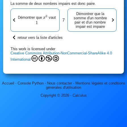
La somme de deux nombres impairs est donc paire.
Démontrer que la
0
x^0
1
Démontrer que
vaut
x
somme d'un nombre
7
pair et d'un nombre
1
impair est impaire
retour vers la liste d'articles
This work is licensed under
Creative Commons Attribution-NonCommercial-ShareAlike 4.0
International
Accueil
-
Console Python
-
Nous contacter
-
Mentions légales et conditions
générales d'utilisation
Copyright © 2026 - Calculus