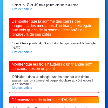
A
B
M
Soient
,
et
trois points distincts du plan...
A
B
M
Lire cet article
Démontrer que la somme des carrés des
longueurs des médianes d'un triangle est égale
aux trois quarts de la somme des carrés des
longueurs de ses côtés
A
B
C
Soient trois points
,
et
du plan qui forment le triangle
A
B
C
ABC
...
A
B
C
Lire cet article
Montrer que les trois hauteurs d'un triangle sont
concourantes en un point
Définition : dans un triangle, une hauteur est une droite
passant par un sommet et perpendiculaire au côté opposé
à ce sommet...
Lire cet article
Démonstration de la formule d'Al-Kashi