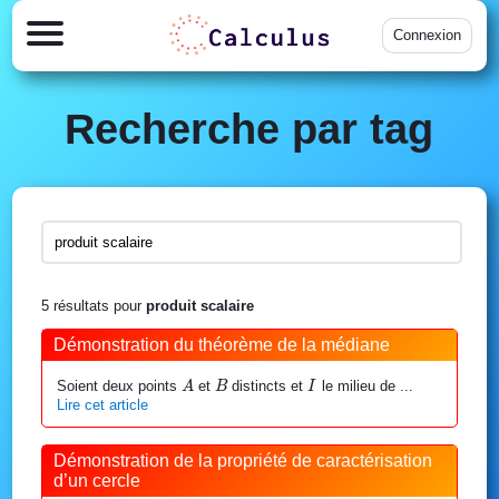
Connexion
Recherche par tag
5 résultats pour
produit scalaire
Démonstration du théorème de la médiane
A
B
I
Soient deux points
et
distincts et
le milieu de
...
A
B
I
Lire cet article
Démonstration de la propriété de caractérisation
d’un cercle